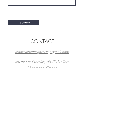
Envoyer
CONTACT
ledomainedesgorcias@gmail.com
Lieu dit Les Gorcias, 63120 Vollore-
Montagne, France
Tél :
+33 6 63 13 12 46
+33 6 60 02 99 16