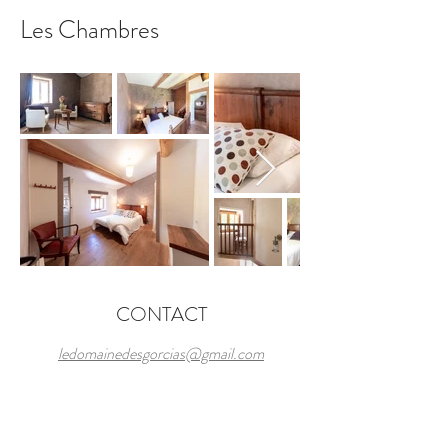
Les Chambres
CONTACT
ledomainedesgorcias@gmail.com
Lieu dit Les Gorcias, 63120 Vollore-
Montagne, France